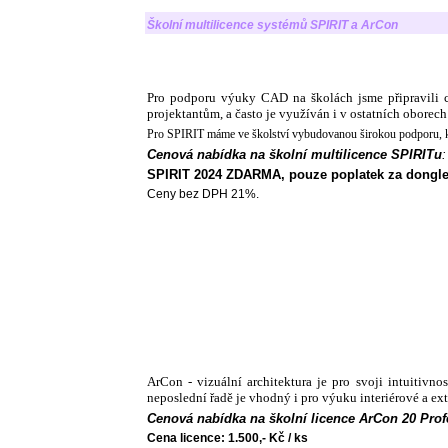
Školní multilicence systémů SPIRIT a ArCon
Pro podporu výuky CAD na školách jsme připravili c
projektantům, a často je využíván i v ostatních oborech
Pro SPIRIT máme ve školství vybudovanou širokou podporu, kter
Cenová nabídka na školní multilicence SPIRITu
:
SPIRIT 2024 ZDARMA, pouze poplatek za dongle v
Ceny bez DPH 21%.
ArCon - vizuální architektura je pro svoji intuitivno
neposlední řadě je vhodný i pro výuku interiérové a ext
Cenová nabídka na školní licence ArCon 20 Prof
Cena licence: 1.500,- Kč / ks