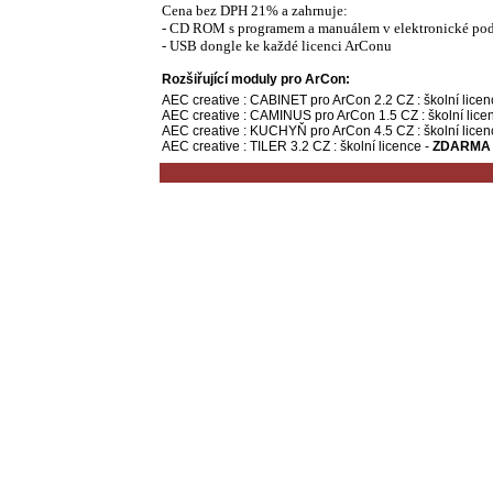
Cena bez DPH 21% a zahrnuje:
- CD ROM s programem a manuálem v elektronické po
- USB dongle ke každé licenci ArConu
Rozšiřující moduly pro ArCon:
AEC creative : CABINET pro ArCon 2.2 CZ : školní licen
AEC creative : CAMINUS pro ArCon 1.5 CZ : školní lice
AEC creative : KUCHYŇ pro ArCon 4.5 CZ : školní licen
AEC creative : TILER 3.2 CZ : školní licence -
ZDARMA