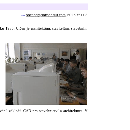
obchod@softconsult.com
, 602 975 003
info:
u 1986. Určen je architektům, stavitelům, stavebním
ání, základů CAD pro stavebnictví a architekturu. V