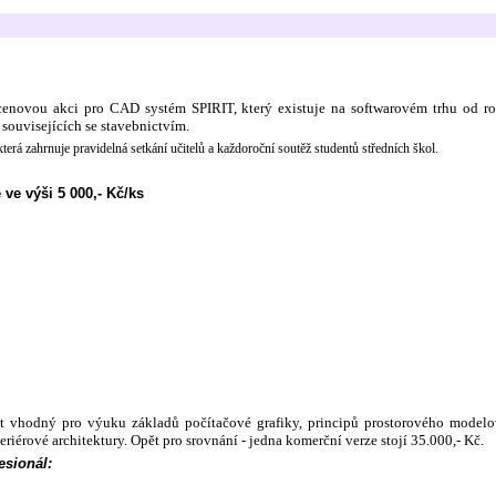
enovou akci pro CAD systém SPIRIT, který existuje na softwarovém trhu od rok
 souvisejících se stavebnictvím.
á zahrnuje pravidelná setkání učitelů a každoroční soutěž studentů středních škol.
e výši 5 000,- Kč/ks
st vhodný
pro výuku základů počítačové grafiky, principů prostorového modelov
eriérové architektury. Opět pro srovnání - jedna komerční verze stojí 35.000,- Kč.
esionál
: