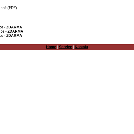
době (PDF)
ce -
ZDARMA
nce -
ZDARMA
ce -
ZDARMA
Home
|
Service
|
Kontakt